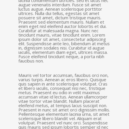
lacinia condimentum ultricies. Sed et lacus nec
augue venenatis interdum. Fusce sit amet
luctus augue. Aenean scelerisque porttitor
ultrices. Nulla dui tellus, egestas sit amet
posuere sit amet, dictum tristique mauris.
Praesent sed elementum mauris. Nullam et
enim eget nisl eleifend auctor lobortis et dui.
Curabitur at malesuada magna. Nunc nec
tincidunt mauris, vitae tincidunt enim. Lorem
ipsum dolor sit amet, consectetur adipiscing
elit. Suspendisse ante leo, bibendum at metus
in, dignissim sodales nisi. Curabitur id augue
iaculis, elementum diam eget, ultrices massa.
Fusce eleifend tincidunt neque, a porta nibh
faucibus non.
Mauris vel tortor accumsan, faucibus orci non,
varius turpis. Aenean ac eros libero. Quisque
quis sapien in ante scelerisque volutpat. Cras
et libero iaculis, consequat nisi nec, tristique
metus. Praesent eu odio in velit maximus
accumsan vitae id lectus. Aenean ullamcorper
vitae tortor vitae blandit. Nullam placerat
eleifend metus, at tempus lacus suscipit non.
Praesent in nunc sit amet orci dignissim mollis.
Pellentesque elementum lacinia urna, sit amet
scelerisque libero blandit vel. Aliquam erat
volutpat. Praesent vel nunc orci. Suspendisse
quis mauris sed ipsum lobortis semper id nec