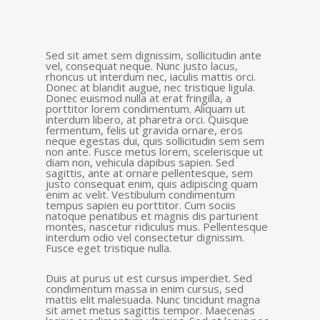
Sed sit amet sem dignissim, sollicitudin ante
vel, consequat neque. Nunc justo lacus,
rhoncus ut interdum nec, iaculis mattis orci.
Donec at blandit augue, nec tristique ligula.
Donec euismod nulla at erat fringilla, a
porttitor lorem condimentum. Aliquam ut
interdum libero, at pharetra orci. Quisque
fermentum, felis ut gravida ornare, eros
neque egestas dui, quis sollicitudin sem sem
non ante. Fusce metus lorem, scelerisque ut
diam non, vehicula dapibus sapien. Sed
sagittis, ante at ornare pellentesque, sem
justo consequat enim, quis adipiscing quam
enim ac velit. Vestibulum condimentum
tempus sapien eu porttitor. Cum sociis
natoque penatibus et magnis dis parturient
montes, nascetur ridiculus mus. Pellentesque
interdum odio vel consectetur dignissim.
Fusce eget tristique nulla.
Duis at purus ut est cursus imperdiet. Sed
condimentum massa in enim cursus, sed
mattis elit malesuada. Nunc tincidunt magna
sit amet metus sagittis tempor. Maecenas